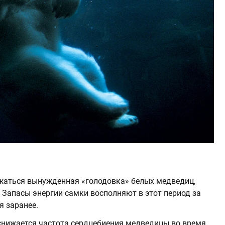
жаться вынужденная «голодовка» белых медведиц,
Запасы энергии самки восполняют в этот период за
я заранее.
снижается частота сердцебиения медведицы во время