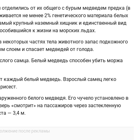
отделились от их общего с бурым медведем предка (в
ивается не менее 2% генетического материала белых
амый крупный наземный хищник и единственный вид
особившийся к жизни на морских льдах.
 некоторых частях тела животного запас подкожного
м слоем и спасает медведей от голода.
слого самца. Белый медведь способен убить моржа
т каждый белый медведь. Взрослый самец легко
рисест.
аруженного белого медведя. Его чучело установлено в
верь «смотрит» на пассажиров через застекленную
та — 3,4 м.