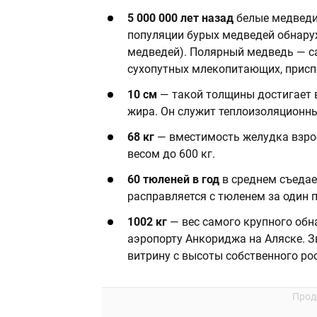
5 000 000 лет назад
белые медведи 
популяции бурых медведей обнаруж
медведей). Полярный медведь — с
сухопутных млекопитающих, присп
10 см
— такой толщины достигает в
жира. Он служит теплоизоляционны
68 кг
— вместимость желудка взро
весом до 600 кг.
60 тюленей в год
в среднем съедае
расправляется с тюленем за один п
1002 кг
— вес самого крупного обн
аэропорту Анкориджа на Аляске. З
витрину с высоты собственного рос