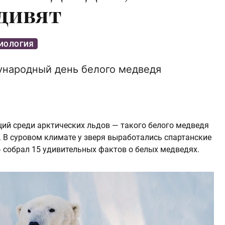
удивят
ИОЛОГИЯ
ународный день белого медведя
ий среди арктических льдов — такого белого медведя
 В суровом климате у зверя выработались спартанские
» собрал 15 удивительных фактов о белых медведях.