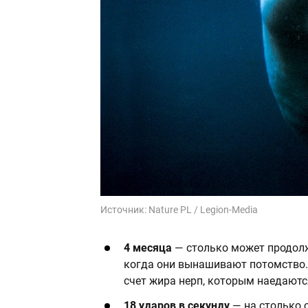
Источник:
Nature PL / Legion-Media
4 месяца
— столько может продол
когда они вынашивают потомство. 
счет жира нерп, которым наедаютс
18 ударов в секунду
— на столько 