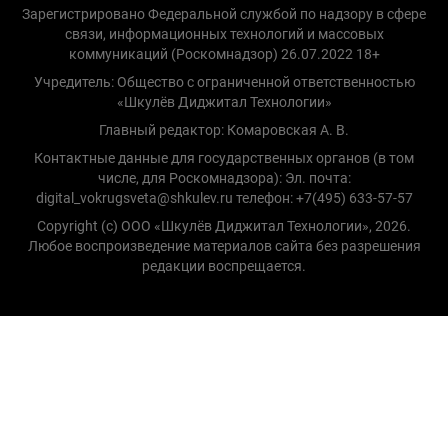
Зарегистрировано Федеральной службой по надзору в сфере
связи, информационных технологий и массовых
коммуникаций (Роскомнадзор) 26.07.2022 18+
Учредитель: Общество с ограниченной ответственностью
«Шкулёв Диджитал Технологии»
Главный редактор: Комаровская А. В.
Контактные данные для государственных органов (в том
числе, для Роскомнадзора): Эл. почта:
digital_vokrugsveta@shkulev.ru телефон: +7(495) 633-57-57
Copyright (с) ООО «Шкулёв Диджитал Технологии», 2026.
Любое воспроизведение материалов сайта без разрешения
редакции воспрещается.