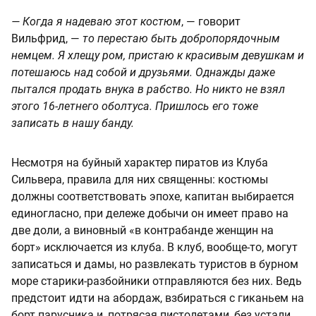
— Когда я надеваю этот костюм
, — говорит
Вильфрид, —
то перестаю быть добропорядочным
немцем. Я хлещу ром, пристаю к красивым девушкам и
потешаюсь над собой и друзьями. Однажды даже
пытался продать внука в рабство. Но никто не взял
этого 16-летнего оболтуса. Пришлось его тоже
записать в нашу банду.
Несмотря на буйный характер пиратов из Клуба
Сильвера, правила для них священны: костюмы
должны соответствовать эпохе, капитан выбирается
единогласно, при дележе добычи он имеет право на
две доли, а виновный «в контрабанде женщин на
борт» исключается из клуба. В клуб, вообще-то, могут
записаться и дамы, но развлекать туристов в бурном
море старики-разбойники отправляются без них. Ведь
предстоит идти на абордаж, взбираться с гиканьем на
борт парусника и, потрясая пистолетами, без устали