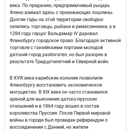
века. По преданию, предприимчивый рыцарь
Флено взимал здесь с проезжающих пошлины.
Долгие годы на этой территории свободно
селились торговцы, рыбаки и ремесленники, а в
1284 году герцог Вальдемар IV даровал
Фленсбургу городское право. Благодаря активной
торговле с ганзейскими портами молодой
датский город разбогател, но был разорен в
результате Тридцатилетней и Северной войн.
В XVIII веке карибские колонии позволили
Фленсбургу восстановить экономическое
могущество. В XIX веке он часто становился
ареной для выяснения датско-прусских
отношений и в 1864 году вошел в состав
королевства Пруссия. После Первой мировой
войны в городе был проведен референдум о
воссоединении с Данией, но жители